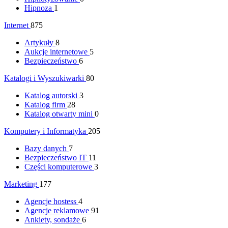
Hipnoza
1
Internet
875
Artykuły
8
Aukcje internetowe
5
Bezpieczeństwo
6
Katalogi i Wyszukiwarki
80
Katalog autorski
3
Katalog firm
28
Katalog otwarty mini
0
Komputery i Informatyka
205
Bazy danych
7
Bezpieczeństwo IT
11
Części komputerowe
3
Marketing
177
Agencje hostess
4
Agencje reklamowe
91
Ankiety, sondaże
6