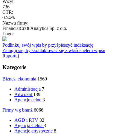
Wizyt:
736
CTR:
0.54%
Nazwa firmy:
FinancialCraft Analytics Sp. z o.o.
Logo:
Podlinkuj swój wpis by przyśpieszyć indeksację
Zaloguj się, by skontaktować się z właścicielem wpisu
Raportuj
Kategorie
Biznes, ekonomia
1560
Administracja
7
Adwokat
139
Agencje celne
3
Firmy wg branż
6066
AGD i RTV
32
Agencja Celna
3
Agencje artystyczne
8