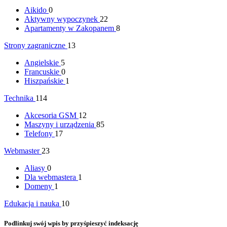
Aikido
0
Aktywny wypoczynek
22
Apartamenty w Zakopanem
8
Strony zagraniczne
13
Angielskie
5
Francuskie
0
Hiszpańskie
1
Technika
114
Akcesoria GSM
12
Maszyny i urządzenia
85
Telefony
17
Webmaster
23
Aliasy
0
Dla webmastera
1
Domeny
1
Edukacja i nauka
10
Podlinkuj swój wpis by przyśpieszyć indeksację