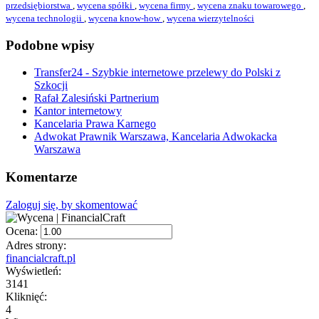
przedsiębiorstwa
,
wycena spółki
,
wycena firmy
,
wycena znaku towarowego
,
wycena technologii
,
wycena know-how
,
wycena wierzytelności
Podobne wpisy
Transfer24 - Szybkie internetowe przelewy do Polski z
Szkocji
Rafał Zalesiński Partnerium
Kantor internetowy
Kancelaria Prawa Karnego
Adwokat Prawnik Warszawa, Kancelaria Adwokacka
Warszawa
Komentarze
Zaloguj się, by skomentować
Ocena:
Adres strony:
financialcraft.pl
Wyświetleń:
3141
Kliknięć:
4