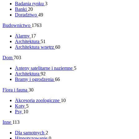
Badania rynku
3
Banki
20
Doradztwo
49
Budownictwo
1763
Alarmy
17
Architektura
51
Architektura wnętrz
60
Dom
703
Anteny satelitarne i naziemne
5
Architektura
92
Bramy i ogrodzenia
66
Flora i fauna
30
Akcesoria zoologiczne
10
Koty
5
Psy
10
Inne
113
Dla samotnych
2
Hipnotyzowanie
0