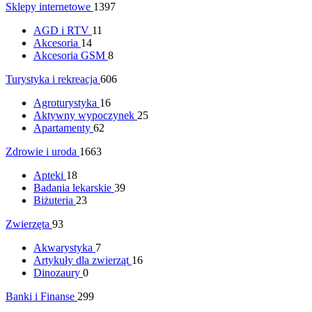
Sklepy internetowe
1397
AGD i RTV
11
Akcesoria
14
Akcesoria GSM
8
Turystyka i rekreacja
606
Agroturystyka
16
Aktywny wypoczynek
25
Apartamenty
62
Zdrowie i uroda
1663
Apteki
18
Badania lekarskie
39
Biżuteria
23
Zwierzęta
93
Akwarystyka
7
Artykuły dla zwierząt
16
Dinozaury
0
Banki i Finanse
299