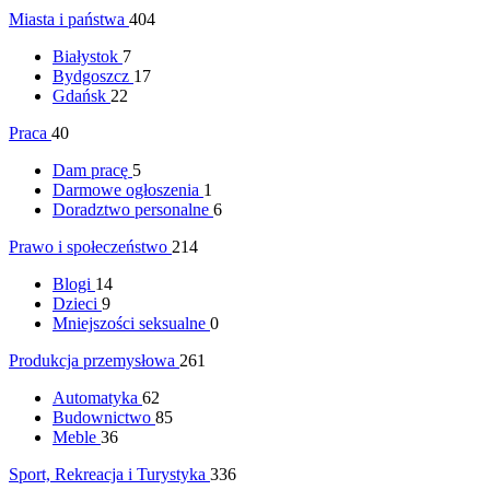
Miasta i państwa
404
Białystok
7
Bydgoszcz
17
Gdańsk
22
Praca
40
Dam pracę
5
Darmowe ogłoszenia
1
Doradztwo personalne
6
Prawo i społeczeństwo
214
Blogi
14
Dzieci
9
Mniejszości seksualne
0
Produkcja przemysłowa
261
Automatyka
62
Budownictwo
85
Meble
36
Sport, Rekreacja i Turystyka
336