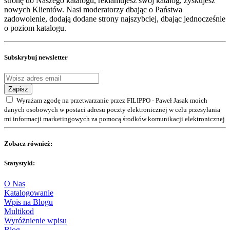
stronę do Naszego katalogu, reklamujesz swój katalog, zyskujesz
nowych Klientów. Nasi moderatorzy dbając o Państwa
zadowolenie, dodają dodane strony najszybciej, dbając jednocześnie
o poziom katalogu.
Subskrybuj newsletter
Zapisz
Wyrażam zgodę na przetwarzanie przez FILIPPO - Paweł Jasak moich
danych osobowych w postaci adresu poczty elektronicznej w celu przesyłania
mi informacji marketingowych za pomocą środków komunikacji elektronicznej
Zobacz również:
Statystyki:
O Nas
Katalogowanie
Wpis na Blogu
Multikod
Wyróżnienie wpisu
Blog