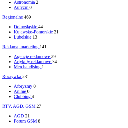
Astronomia
2
Autyzm
0
Regionalne
469
Dolnośląskie
44
Kujawsko-Pomorskie
21
Lubelskie
13
Reklama, marketing
141
Agencje reklamowe
29
Artykuły reklamowe
34
Merchandising
1
Rozrywka
231
Aforyzmy
0
Anime
0
Clubbing
4
RTV, AGD, GSM
27
AGD
21
Forum GSM
8