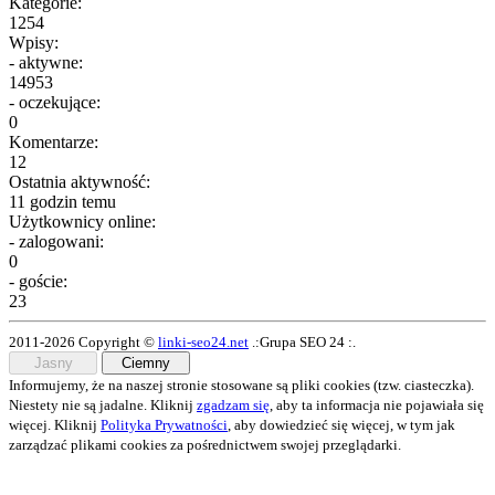
Kategorie:
1254
Wpisy:
- aktywne:
14953
- oczekujące:
0
Komentarze:
12
Ostatnia aktywność:
11 godzin temu
Użytkownicy online:
- zalogowani:
0
- goście:
23
2011-2026 Copyright ©
linki-seo24.net
.:Grupa SEO 24 :.
Jasny
Ciemny
Informujemy, że na naszej stronie stosowane są pliki cookies (tzw. ciasteczka).
Niestety nie są jadalne. Kliknij
zgadzam się
, aby ta informacja nie pojawiała się
więcej. Kliknij
Polityka Prywatności
, aby dowiedzieć się więcej, w tym jak
zarządzać plikami cookies za pośrednictwem swojej przeglądarki.