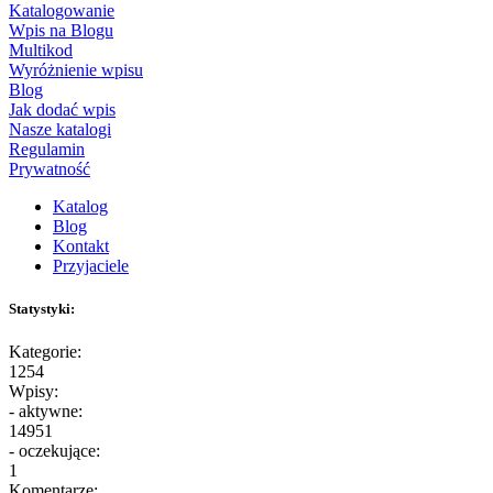
Katalogowanie
Wpis na Blogu
Multikod
Wyróżnienie wpisu
Blog
Jak dodać wpis
Nasze katalogi
Regulamin
Prywatność
Katalog
Blog
Kontakt
Przyjaciele
Statystyki:
Kategorie:
1254
Wpisy:
- aktywne:
14951
- oczekujące:
1
Komentarze: