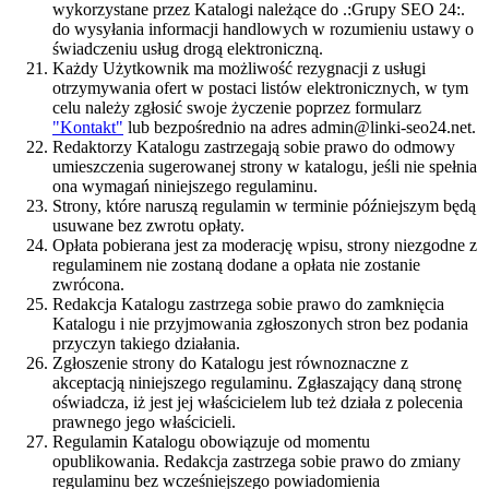
wykorzystane przez Katalogi należące do .:Grupy SEO 24:.
do wysyłania informacji handlowych w rozumieniu ustawy o
świadczeniu usług drogą elektroniczną.
Każdy Użytkownik ma możliwość rezygnacji z usługi
otrzymywania ofert w postaci listów elektronicznych, w tym
celu należy zgłosić swoje życzenie poprzez formularz
"Kontakt"
lub bezpośrednio na adres admin@linki-seo24.net.
Redaktorzy Katalogu zastrzegają sobie prawo do odmowy
umieszczenia sugerowanej strony w katalogu, jeśli nie spełnia
ona wymagań niniejszego regulaminu.
Strony, które naruszą regulamin w terminie późniejszym będą
usuwane bez zwrotu opłaty.
Opłata pobierana jest za moderację wpisu, strony niezgodne z
regulaminem nie zostaną dodane a opłata nie zostanie
zwrócona.
Redakcja Katalogu zastrzega sobie prawo do zamknięcia
Katalogu i nie przyjmowania zgłoszonych stron bez podania
przyczyn takiego działania.
Zgłoszenie strony do Katalogu jest równoznaczne z
akceptacją niniejszego regulaminu. Zgłaszający daną stronę
oświadcza, iż jest jej właścicielem lub też działa z polecenia
prawnego jego właścicieli.
Regulamin Katalogu obowiązuje od momentu
opublikowania. Redakcja zastrzega sobie prawo do zmiany
regulaminu bez wcześniejszego powiadomienia