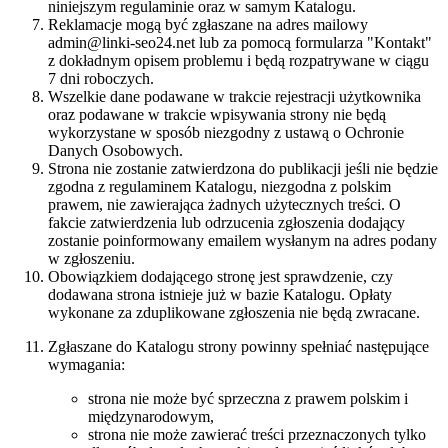
niniejszym regulaminie oraz w samym Katalogu.
Reklamacje mogą być zgłaszane na adres mailowy
admin@linki-seo24.net lub za pomocą formularza "Kontakt"
z dokładnym opisem problemu i będą rozpatrywane w ciągu
7 dni roboczych.
Wszelkie dane podawane w trakcie rejestracji użytkownika
oraz podawane w trakcie wpisywania strony nie będą
wykorzystane w sposób niezgodny z ustawą o Ochronie
Danych Osobowych.
Strona nie zostanie zatwierdzona do publikacji jeśli nie będzie
zgodna z regulaminem Katalogu, niezgodna z polskim
prawem, nie zawierająca żadnych użytecznych treści. O
fakcie zatwierdzenia lub odrzucenia zgłoszenia dodający
zostanie poinformowany emailem wysłanym na adres podany
w zgłoszeniu.
Obowiązkiem dodającego stronę jest sprawdzenie, czy
dodawana strona istnieje już w bazie Katalogu. Opłaty
wykonane za zduplikowane zgłoszenia nie będą zwracane.
Zgłaszane do Katalogu strony powinny spełniać następujące
wymagania:
strona nie może być sprzeczna z prawem polskim i
międzynarodowym,
strona nie może zawierać treści przeznaczonych tylko