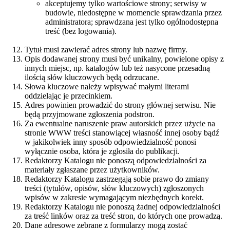
akceptujemy tylko wartościowe strony; serwisy w
budowie, niedostępne w momencie sprawdzania przez
administratora; sprawdzana jest tylko ogólnodostępna
treść (bez logowania).
Tytuł musi zawierać adres strony lub nazwę firmy.
Opis dodawanej strony musi być unikalny, powielone opisy z
innych miejsc, np. katalogów lub też nasycone przesadną
ilością słów kluczowych będą odrzucane.
Słowa kluczowe należy wpisywać małymi literami
oddzielając je przecinkiem.
Adres powinien prowadzić do strony głównej serwisu. Nie
będą przyjmowane zgłoszenia podstron.
Za ewentualne naruszenie praw autorskich przez użycie na
stronie WWW treści stanowiącej własność innej osoby bądź
w jakikolwiek inny sposób odpowiedzialność ponosi
wyłącznie osoba, która je zgłosiła do publikacji.
Redaktorzy Katalogu nie ponoszą odpowiedzialności za
materiały zgłaszane przez użytkowników.
Redaktorzy Katalogu zastrzegają sobie prawo do zmiany
treści (tytułów, opisów, słów kluczowych) zgłoszonych
wpisów w zakresie wymagającym niezbędnych korekt.
Redaktorzy Katalogu nie ponoszą żadnej odpowiedzialności
za treść linków oraz za treść stron, do których one prowadzą.
Dane adresowe zebrane z formularzy mogą zostać