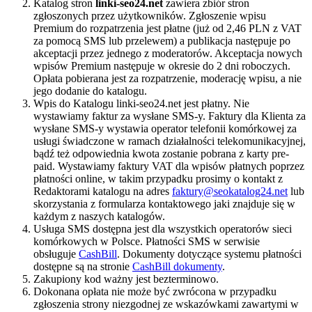
Katalog stron
linki-seo24.net
zawiera zbiór stron
zgłoszonych przez użytkowników. Zgłoszenie wpisu
Premium do rozpatrzenia jest płatne (już od 2,46 PLN z VAT
za pomocą SMS lub przelewem) a publikacja następuje po
akceptacji przez jednego z moderatorów. Akceptacja nowych
wpisów Premium następuje w okresie do 2 dni roboczych.
Opłata pobierana jest za rozpatrzenie, moderację wpisu, a nie
jego dodanie do katalogu.
Wpis do Katalogu linki-seo24.net jest płatny. Nie
wystawiamy faktur za wysłane SMS-y. Faktury dla Klienta za
wysłane SMS-y wystawia operator telefonii komórkowej za
usługi świadczone w ramach działalności telekomunikacyjnej,
bądź też odpowiednia kwota zostanie pobrana z karty pre-
paid. Wystawiamy faktury VAT dla wpisów płatnych poprzez
płatności online, w takim przypadku prosimy o kontakt z
Redaktorami katalogu na adres
faktury@seokatalog24.net
lub
skorzystania z formularza kontaktowego jaki znajduje się w
każdym z naszych katalogów.
Usługa SMS dostępna jest dla wszystkich operatorów sieci
komórkowych w Polsce. Płatności SMS w serwisie
obsługuje
CashBill
. Dokumenty dotyczące systemu płatności
dostępne są na stronie
CashBill dokumenty
.
Zakupiony kod ważny jest bezterminowo.
Dokonana opłata nie może być zwrócona w przypadku
zgłoszenia strony niezgodnej ze wskazówkami zawartymi w