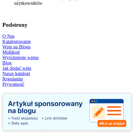
użytkowników
Podstrony
O Nas
Katalogowanie
Wpis na Blogu
Multikod
Wyróżnienie wpisu
Blog
Jak dodać wpis
Nasze katalogi
Regulamin
Prywatność