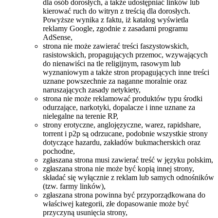
dla osób dorosłych, a także udostępniać linków lub
kierować ruch do witryn z treścią dla dorosłych.
Powyższe wynika z faktu, iż katalog wyświetla
reklamy Google, zgodnie z zasadami programu
AdSense,
strona nie może zawierać treści faszystowskich,
rasistowskich, propagujących przemoc, wzywających
do nienawiści na tle religijnym, rasowym lub
wyznaniowym a także stron propagujących inne treści
uznane powszechnie za naganne moralnie oraz
naruszających zasady netykiety,
strona nie może reklamować produktów typu środki
odurzające, narkotyki, dopalacze i inne uznane za
nielegalne na terenie RP,
strony erotyczne, anglojęzyczne, warez, rapidshare,
torrent i p2p są odrzucane, podobnie wszystkie strony
dotyczące hazardu, zakładów bukmacherskich oraz
pochodne,
zgłaszana strona musi zawierać treść w języku polskim,
zgłaszana strona nie może być kopią innej strony,
składać się wyłącznie z reklam lub samych odnośników
(tzw. farmy linków),
zgłaszana strona powinna być przyporządkowana do
właściwej kategorii, złe dopasowanie może być
przyczyną usunięcia strony,