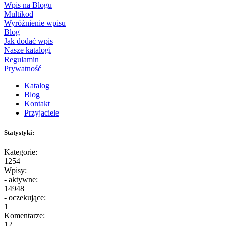
Wpis na Blogu
Multikod
Wyróżnienie wpisu
Blog
Jak dodać wpis
Nasze katalogi
Regulamin
Prywatność
Katalog
Blog
Kontakt
Przyjaciele
Statystyki:
Kategorie:
1254
Wpisy:
- aktywne:
14948
- oczekujące:
1
Komentarze:
12