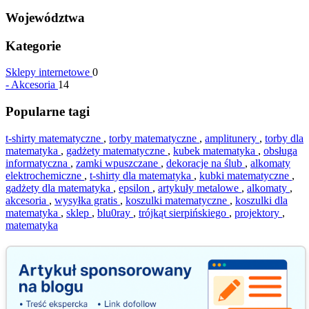
Województwa
Kategorie
Sklepy internetowe
0
-
Akcesoria
14
Popularne tagi
t-shirty matematyczne
,
torby matematyczne
,
amplitunery
,
torby dla
matematyka
,
gadżety matematyczne
,
kubek matematyka
,
obsługa
informatyczna
,
zamki wpuszczane
,
dekoracje na ślub
,
alkomaty
elektrochemiczne
,
t-shirty dla matematyka
,
kubki matematyczne
,
gadżety dla matematyka
,
epsilon
,
artykuły metalowe
,
alkomaty
,
akcesoria
,
wysyłka gratis
,
koszulki matematyczne
,
koszulki dla
matematyka
,
sklep
,
blu0ray
,
trójkąt sierpińskiego
,
projektory
,
matematyka