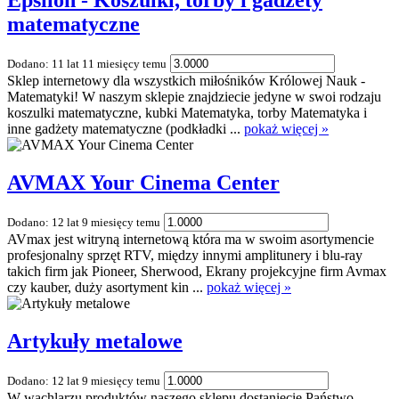
Epsilon - Koszulki, torby i gadżety
matematyczne
Dodano: 11 lat 11 miesięcy temu
Sklep internetowy dla wszystkich miłośników Królowej Nauk -
Matematyki! W naszym sklepie znajdziecie jedyne w swoi rodzaju
koszulki matematyczne, kubki Matematyka, torby Matematyka i
inne gadżety matematyczne (podkładki ...
pokaż więcej »
AVMAX Your Cinema Center
Dodano: 12 lat 9 miesięcy temu
AVmax jest witryną internetową która ma w swoim asortymencie
profesjonalny sprzęt RTV, między innymi amplitunery i blu-ray
takich firm jak Pioneer, Sherwood, Ekrany projekcyjne firm Avmax
czy kauber, duży asortyment kin ...
pokaż więcej »
Artykuły metalowe
Dodano: 12 lat 9 miesięcy temu
W wachlarzu produktów naszego sklepu dostaniecie Państwo