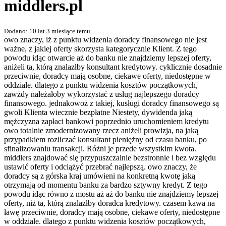
middlers.pl
Dodano: 10 lat 3 miesiące temu
owo znaczy, iż z punktu widzenia doradcy finansowego nie jest
ważne, z jakiej oferty skorzysta kategorycznie Klient. Z tego
powodu idąc otwarcie aż do banku nie znajdziemy lepszej oferty,
aniżeli ta, którą znalazłby konsultant kredytowy. cyklicznie dosadnie
przeciwnie, doradcy mają osobne, ciekawe oferty, niedostępne w
oddziale. dlatego z punktu widzenia kosztów początkowych,
zawżdy należałoby wykorzystać z usług najlepszego doradcy
finansowego. jednakowoż z takiej, kusługi doradcy finansowego są
gwoli Klienta wiecznie bezpłatne Niestety, dywidenda jaką
mężczyzna zapłaci bankowi poprzednio uruchomieniem kredytu
owo totalnie zmodernizowany rzecz aniżeli prowizja, na jaką
przypadkiem rozliczać konsultant pieniężny od czasu banku, po
sfinalizowaniu transakcji. Różni je przede wszystkim kwota.
middlers znajdować się przypuszczalnie bezstronnie i bez względu
ustawić oferty i odciążyć przebrać najlepszą. owo znaczy, że
doradcy są z górska kraj umówieni na konkretną kwotę jaką
otrzymają od momentu banku za bardzo sztywny kredyt. Z tego
powodu idąc równo z mostu aż aż do banku nie znajdziemy lepszej
oferty, niż ta, którą znalazłby doradca kredytowy. czasem kawa na
ławę przeciwnie, doradcy mają osobne, ciekawe oferty, niedostępne
w oddziale. dlatego z punktu widzenia kosztów początkowych,