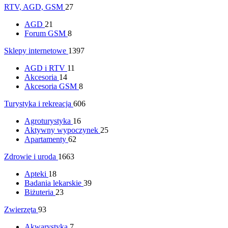
RTV, AGD, GSM
27
AGD
21
Forum GSM
8
Sklepy internetowe
1397
AGD i RTV
11
Akcesoria
14
Akcesoria GSM
8
Turystyka i rekreacja
606
Agroturystyka
16
Aktywny wypoczynek
25
Apartamenty
62
Zdrowie i uroda
1663
Apteki
18
Badania lekarskie
39
Biżuteria
23
Zwierzęta
93
Akwarystyka
7