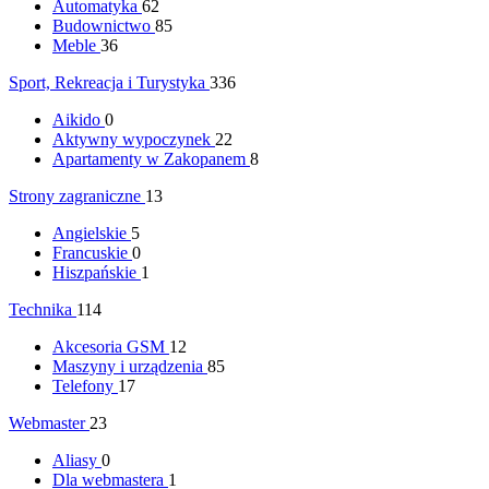
Automatyka
62
Budownictwo
85
Meble
36
Sport, Rekreacja i Turystyka
336
Aikido
0
Aktywny wypoczynek
22
Apartamenty w Zakopanem
8
Strony zagraniczne
13
Angielskie
5
Francuskie
0
Hiszpańskie
1
Technika
114
Akcesoria GSM
12
Maszyny i urządzenia
85
Telefony
17
Webmaster
23
Aliasy
0
Dla webmastera
1