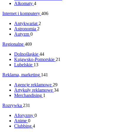
Alkomaty
4
Internet i komputery
406
Antykwariat
2
Astronomia
2
Autyzm
0
Regionalne
469
Dolnośląskie
44
Kujawsko-Pomorskie
21
Lubelskie
13
Reklama, marketing
141
Agencje reklamowe
29
Artykuły reklamowe
34
Merchandising
1
Rozrywka
231
Aforyzmy
0
Anime
0
Clubbing
4