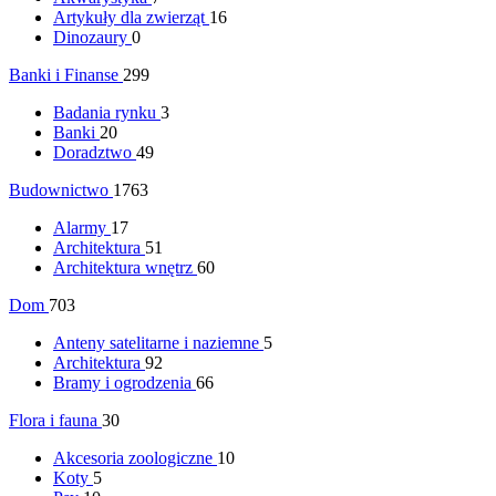
Artykuły dla zwierząt
16
Dinozaury
0
Banki i Finanse
299
Badania rynku
3
Banki
20
Doradztwo
49
Budownictwo
1763
Alarmy
17
Architektura
51
Architektura wnętrz
60
Dom
703
Anteny satelitarne i naziemne
5
Architektura
92
Bramy i ogrodzenia
66
Flora i fauna
30
Akcesoria zoologiczne
10
Koty
5