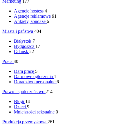
Marketing
177
Agencje hostess
4
Agencje reklamowe
91
Ankiety, sondaże
6
Miasta i państwa
404
Białystok
7
Bydgoszcz
17
Gdańsk
22
Praca
40
Dam pracę
5
Darmowe ogłoszenia
1
Doradztwo personalne
6
Prawo i społeczeństwo
214
Blogi
14
Dzieci
9
Mniejszości seksualne
0
Produkcja przemysłowa
261