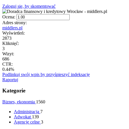
Zaloguj się, by skomentować
Ocena:
Adres strony:
middlers.pl
Wyświetleń:
2873
Kliknięć:
3
Wizyt:
686
CTR:
0.44%
Podlinkuj swój wpis by przyśpieszyć indeksację
Raportuj
Kategorie
Biznes, ekonomia
1560
Administracja
7
Adwokat
139
Agencje celne
3