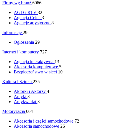
Firmy wg branż
6066
AGD i RTV
32
Agencja Celna
3
Agencje artystyczne
8
Informacje
29
Ogłoszenia
29
Internet i komputery
727
Agencja interaktywna
13
Akcesoria komputerowe
5
Bezpieczeństwo w sieci
10
Kultura i Sztuka
235
Aktorki i Aktorzy
4
Antyki
3
Antykwariat
3
Motoryzacja
664
Akcesoria i części samochodowe
72
Akcesoria samochodowe
26