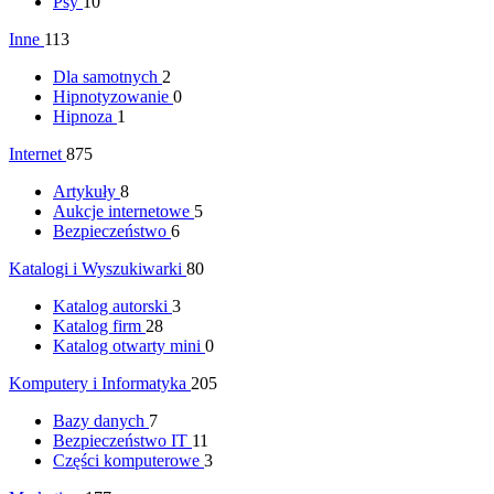
Psy
10
Inne
113
Dla samotnych
2
Hipnotyzowanie
0
Hipnoza
1
Internet
875
Artykuły
8
Aukcje internetowe
5
Bezpieczeństwo
6
Katalogi i Wyszukiwarki
80
Katalog autorski
3
Katalog firm
28
Katalog otwarty mini
0
Komputery i Informatyka
205
Bazy danych
7
Bezpieczeństwo IT
11
Części komputerowe
3