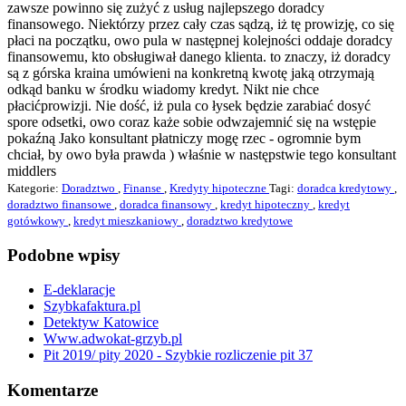
zawsze powinno się zużyć z usług najlepszego doradcy
finansowego. Niektórzy przez cały czas sądzą, iż tę prowizję, co się
płaci na początku, owo pula w następnej kolejności oddaje doradcy
finansowemu, kto obsługiwał danego klienta. to znaczy, iż doradcy
są z górska kraina umówieni na konkretną kwotę jaką otrzymają
odkąd banku w środku wiadomy kredyt. Nikt nie chce
płacićprowizji. Nie dość, iż pula co łysek będzie zarabiać dosyć
spore odsetki, owo coraz każe sobie odwzajemnić się na wstępie
pokaźną Jako konsultant płatniczy mogę rzec - ogromnie bym
chciał, by owo była prawda ) właśnie w następstwie tego konsultant
middlers
Kategorie:
Doradztwo
,
Finanse
,
Kredyty hipoteczne
Tagi:
doradca kredytowy
,
doradztwo finansowe
,
doradca finansowy
,
kredyt hipoteczny
,
kredyt
gotówkowy
,
kredyt mieszkaniowy
,
doradztwo kredytowe
Podobne wpisy
E-deklaracje
Szybkafaktura.pl
Detektyw Katowice
Www.adwokat-grzyb.pl
Pit 2019/ pity 2020 - Szybkie rozliczenie pit 37
Komentarze