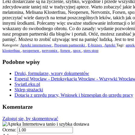
Leki dostarczane są na życzenie, szybko, wygodnie i przede wszystki
zdecydowanie taniej niż w tradycyjnej aptece. Warto zobaczyć jakie
melatonina, Melisana Klosterfrau, Neopersen, Nervomix, Forsen, spox
przeczytać wiele danych na temat poszczególnych leków, takich jak ob
innymi środkami. Polecamy więc uważne studiowanie informacji o leka
wskazany do swobodnego obrotu. Co do zasady: wydanie pozwolenia d
nasz program partnerski dla blogów i portali. Otóż, możesz zarabiać j
pamięć. Możesz to zrobić używając test na pamięć ludzką. Jest to te
Kategorie:
Apteki internetowe
,
Program partnerski
,
E-biznes
,
Apteki
Tagi:
aptek
klosterfrau
,
neopersen
,
nervomix
,
forsen
,
spox
,
stres stop
Podobne wpisy
Druki, formularze, wzory dokumentów
Esperal Wrocław - Detoksykacja Wrocław - Wszywki Wrocła
SwiatLeku.pl
Sklep strażacki
Dotacja z urzędu pracy, Wniosek i biznesplan do urzędu pracy
Komentarze
Zaloguj się, by skomentować
Ocena: