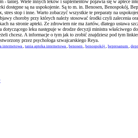
m - taniej. Wiele innych leków i suplementów pojawia się w aptece inte
 leki dostępne są na uspokojenie. Są to m. in. Benosen, Benospokój, 
, stres stop i inne. Warto zobaczyć wszystkie te preparaty na uspokoj
jawy choroby przy których należy stosować środki czyli zalecenia oraz
ch na stronie apteki. Ze zdrowiem nie ma żartów, dlatego ustawa szcz
otyczącego leku następuje w drodze decyzji ministra właściwego do s
eżeli chcesz. A informacje o tym jak to zrobić znajdziesz pod tym link
st stworzony przez psychologa szwajcarskiego Reya.
a internetowa
,
tania apteka internetowa
,
benosen
,
benospokój
,
bepresanum
,
dep
w