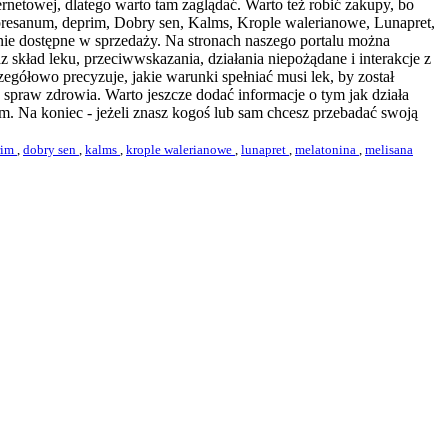
rnetowej, dlatego warto tam zaglądać. Warto też robić zakupy, bo
Bepresanum, deprim, Dobry sen, Kalms, Krople walerianowe, Lunapret,
enie dostępne w sprzedaży. Na stronach naszego portalu można
 skład leku, przeciwwskazania, działania niepożądane i interakcje z
egółowo precyzuje, jakie warunki spełniać musi lek, by został
praw zdrowia. Warto jeszcze dodać informacje o tym jak działa
iem. Na koniec - jeżeli znasz kogoś lub sam chcesz przebadać swoją
rim
,
dobry sen
,
kalms
,
krople walerianowe
,
lunapret
,
melatonina
,
melisana