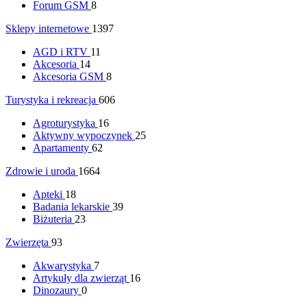
Forum GSM
8
Sklepy internetowe
1397
AGD i RTV
11
Akcesoria
14
Akcesoria GSM
8
Turystyka i rekreacja
606
Agroturystyka
16
Aktywny wypoczynek
25
Apartamenty
62
Zdrowie i uroda
1664
Apteki
18
Badania lekarskie
39
Biżuteria
23
Zwierzęta
93
Akwarystyka
7
Artykuły dla zwierząt
16
Dinozaury
0