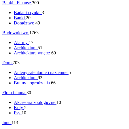
Banki i Finanse
300
Badania rynku
3
Banki
20
Doradztwo
49
Budownictwo
1763
Alarmy
17
Architektura
51
Architektura wnętrz
60
Dom
703
Anteny satelitarne i naziemne
5
Architektura
92
Bramy i ogrodzenia
66
Flora i fauna
30
Akcesoria zoologiczne
10
Koty
5
Psy
10
Inne
113