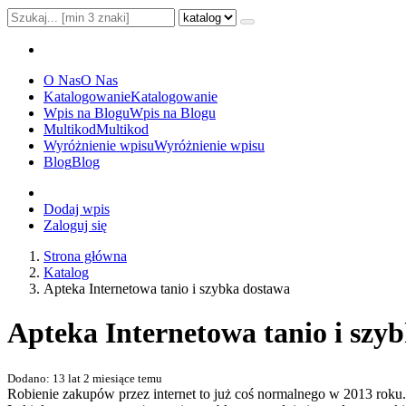
O Nas
O Nas
Katalogowanie
Katalogowanie
Wpis na Blogu
Wpis na Blogu
Multikod
Multikod
Wyróżnienie wpisu
Wyróżnienie wpisu
Blog
Blog
Dodaj wpis
Zaloguj się
Strona główna
Katalog
Apteka Internetowa tanio i szybka dostawa
Apteka Internetowa tanio i szy
Dodano: 13 lat 2 miesiące temu
Robienie zakupów przez internet to już coś normalnego w 2013 roku