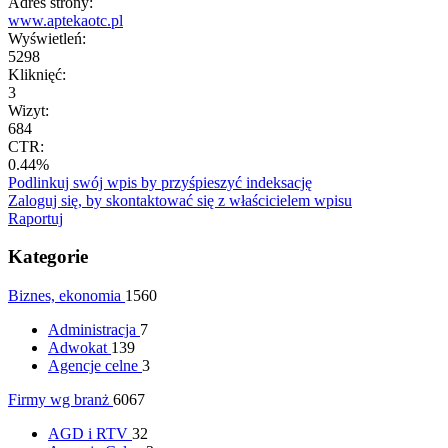
Adres strony:
www.aptekaotc.pl
Wyświetleń:
5298
Kliknięć:
3
Wizyt:
684
CTR:
0.44%
Podlinkuj swój wpis by przyśpieszyć indeksację
Zaloguj się, by skontaktować się z właścicielem wpisu
Raportuj
Kategorie
Biznes, ekonomia
1560
Administracja
7
Adwokat
139
Agencje celne
3
Firmy wg branż
6067
AGD i RTV
32