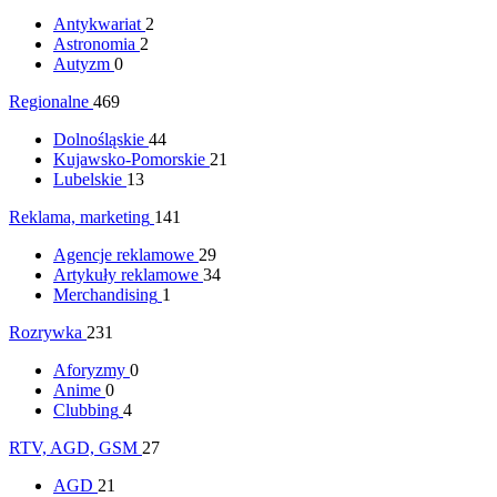
Antykwariat
2
Astronomia
2
Autyzm
0
Regionalne
469
Dolnośląskie
44
Kujawsko-Pomorskie
21
Lubelskie
13
Reklama, marketing
141
Agencje reklamowe
29
Artykuły reklamowe
34
Merchandising
1
Rozrywka
231
Aforyzmy
0
Anime
0
Clubbing
4
RTV, AGD, GSM
27
AGD
21