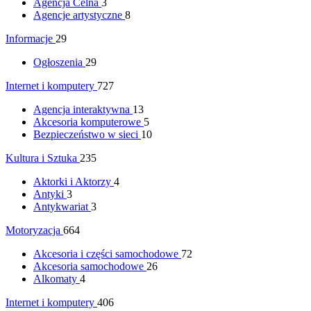
Agencja Celna
3
Agencje artystyczne
8
Informacje
29
Ogłoszenia
29
Internet i komputery
727
Agencja interaktywna
13
Akcesoria komputerowe
5
Bezpieczeństwo w sieci
10
Kultura i Sztuka
235
Aktorki i Aktorzy
4
Antyki
3
Antykwariat
3
Motoryzacja
664
Akcesoria i części samochodowe
72
Akcesoria samochodowe
26
Alkomaty
4
Internet i komputery
406