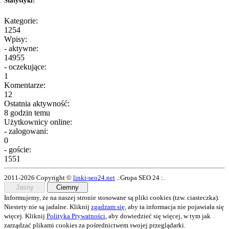
Statystyki:
Kategorie:
1254
Wpisy:
- aktywne:
14955
- oczekujące:
1
Komentarze:
12
Ostatnia aktywność:
8 godzin temu
Użytkownicy online:
- zalogowani:
0
- goście:
1551
2011-2026 Copyright ©
linki-seo24.net
.:Grupa SEO 24 :.
Jasny
Ciemny
Informujemy, że na naszej stronie stosowane są pliki cookies (tzw. ciasteczka).
Niestety nie są jadalne. Kliknij
zgadzam się
, aby ta informacja nie pojawiała się
więcej. Kliknij
Polityka Prywatności
, aby dowiedzieć się więcej, w tym jak
zarządzać plikami cookies za pośrednictwem swojej przeglądarki.