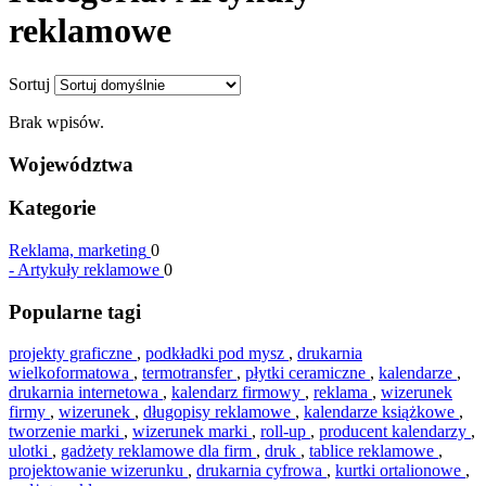
reklamowe
Sortuj
Brak wpisów.
Województwa
Kategorie
Reklama, marketing
0
-
Artykuły reklamowe
0
Popularne tagi
projekty graficzne
,
podkładki pod mysz
,
drukarnia
wielkoformatowa
,
termotransfer
,
płytki ceramiczne
,
kalendarze
,
drukarnia internetowa
,
kalendarz firmowy
,
reklama
,
wizerunek
firmy
,
wizerunek
,
długopisy reklamowe
,
kalendarze książkowe
,
tworzenie marki
,
wizerunek marki
,
roll-up
,
producent kalendarzy
,
ulotki
,
gadżety reklamowe dla firm
,
druk
,
tablice reklamowe
,
projektowanie wizerunku
,
drukarnia cyfrowa
,
kurtki ortalionowe
,