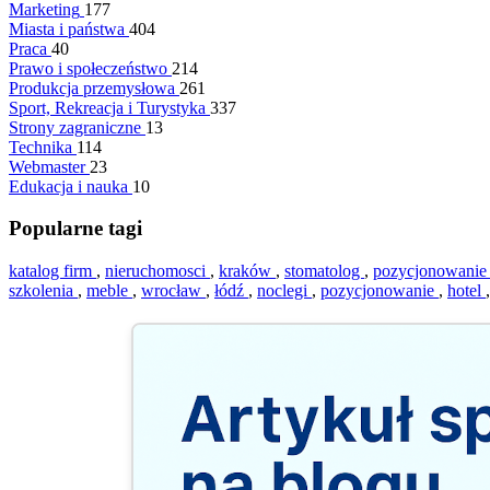
Marketing
177
Miasta i państwa
404
Praca
40
Prawo i społeczeństwo
214
Produkcja przemysłowa
261
Sport, Rekreacja i Turystyka
337
Strony zagraniczne
13
Technika
114
Webmaster
23
Edukacja i nauka
10
Popularne tagi
katalog firm
,
nieruchomosci
,
kraków
,
stomatolog
,
pozycjonowanie
szkolenia
,
meble
,
wrocław
,
łódź
,
noclegi
,
pozycjonowanie
,
hotel