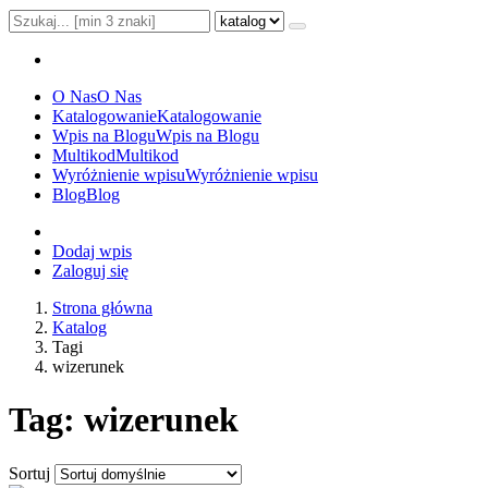
O Nas
O Nas
Katalogowanie
Katalogowanie
Wpis na Blogu
Wpis na Blogu
Multikod
Multikod
Wyróżnienie wpisu
Wyróżnienie wpisu
Blog
Blog
Dodaj wpis
Zaloguj się
Strona główna
Katalog
Tagi
wizerunek
Tag: wizerunek
Sortuj