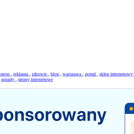
 stron
,
reklama
,
zdrowie
,
blog
,
warszawa
,
portal
,
sklep internetowy
,
porady
,
strony internetowe