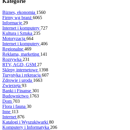
Kategorie
Biznes, ekonomia
1560
Firmy wg branż
6065
Informacje
29
Internet i komputery
727
Kultura i Sztuka
235
Motoryzacja
664
Internet i komputery
406
Regionalne
469
Reklama, marketing
141
Rozrywka
231
RTV, AGD, GSM
27
Sklepy internetowe
1398
Turystyka i rekreacja
607
Zdrowie i uroda
1663
Zwierzęta
93
Banki i Finanse
301
Budownictwo
1763
Dom
703
Flora i fauna
30
Inne
113
Internet
876
Katalogi i Wyszukiwarki
80
Komputery i Informatyka
206