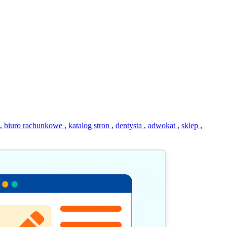
,
biuro rachunkowe
,
katalog stron
,
dentysta
,
adwokat
,
sklep
,