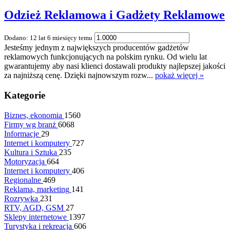
Odzież Reklamowa i Gadżety Reklamowe
Dodano: 12 lat 6 miesięcy temu
Jesteśmy jednym z największych producentów gadżetów
reklamowych funkcjonujących na polskim rynku. Od wielu lat
gwarantujemy aby nasi klienci dostawali produkty najlepszej jakości
za najniższą cenę. Dzięki najnowszym rozw...
pokaż więcej »
Kategorie
Biznes, ekonomia
1560
Firmy wg branż
6068
Informacje
29
Internet i komputery
727
Kultura i Sztuka
235
Motoryzacja
664
Internet i komputery
406
Regionalne
469
Reklama, marketing
141
Rozrywka
231
RTV, AGD, GSM
27
Sklepy internetowe
1397
Turystyka i rekreacja
606