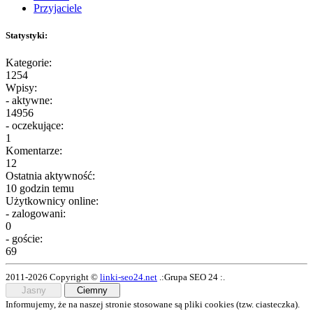
Przyjaciele
Statystyki:
Kategorie:
1254
Wpisy:
- aktywne:
14956
- oczekujące:
1
Komentarze:
12
Ostatnia aktywność:
10 godzin temu
Użytkownicy online:
- zalogowani:
0
- goście:
69
2011-2026 Copyright ©
linki-seo24.net
.:Grupa SEO 24 :.
Jasny
Ciemny
Informujemy, że na naszej stronie stosowane są pliki cookies (tzw. ciasteczka).