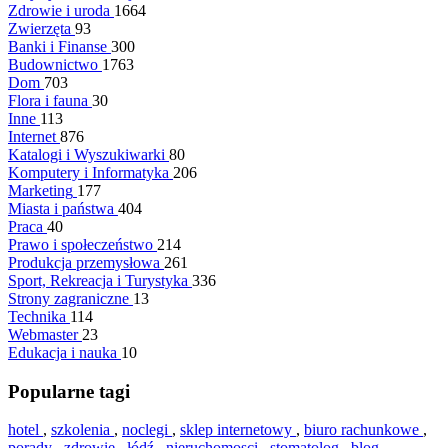
Zdrowie i uroda
1664
Zwierzęta
93
Banki i Finanse
300
Budownictwo
1763
Dom
703
Flora i fauna
30
Inne
113
Internet
876
Katalogi i Wyszukiwarki
80
Komputery i Informatyka
206
Marketing
177
Miasta i państwa
404
Praca
40
Prawo i społeczeństwo
214
Produkcja przemysłowa
261
Sport, Rekreacja i Turystyka
336
Strony zagraniczne
13
Technika
114
Webmaster
23
Edukacja i nauka
10
Popularne tagi
hotel
,
szkolenia
,
noclegi
,
sklep internetowy
,
biuro rachunkowe
,
porady
,
zdrowie
,
łódź
,
nieruchomosci
,
stomatolog
,
blog
,