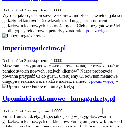
Dodano: 8 lat 2 miesiące temu
Wysoka jakość, ekspresowe wykonywanie zleceń, świetnej jakości
gadżety reklamowe! Tak właśnie działamy, jako producent
gadżetów reklamowych. Co możemy dla Ciebie przygotować? M.
in. długopisy reklamowe, pendrivy z nadruk...
pokaż więcej »
Imperiumgadzetow.pl
Dodano: 9 lat 2 miesiące temu
Masz zamiar wypromować swoją nową usługę i chcesz zapaść w
pamięć swoich nowych i stałych klientów? Nasza propozycja
powinna przypaść Ci do gustu. Oferujemy Ci bowiem metalowe
długopisy reklamowe, na które możesz nanieść...
pokaż więcej »
Upominki reklamowe - lumagadzety.pl
Dodano: 9 lat 7 miesięcy temu
Firma LumaGadżety. pl specjalizuje się w przygotowywaniu
gadżetów reklamowych dla klientów. Funkcjonujemy w branży od
wielu lat. posiadamy nowoczesne urządzenia. Pracują u nas tylko