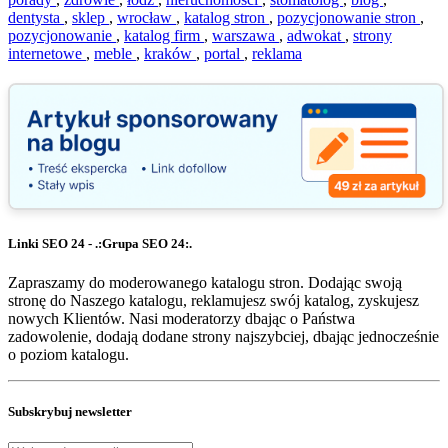
dentysta
,
sklep
,
wrocław
,
katalog stron
,
pozycjonowanie stron
,
pozycjonowanie
,
katalog firm
,
warszawa
,
adwokat
,
strony
internetowe
,
meble
,
kraków
,
portal
,
reklama
Linki SEO 24 - .:Grupa SEO 24:.
Zapraszamy do moderowanego katalogu stron. Dodając swoją
stronę do Naszego katalogu, reklamujesz swój katalog, zyskujesz
nowych Klientów. Nasi moderatorzy dbając o Państwa
zadowolenie, dodają dodane strony najszybciej, dbając jednocześnie
o poziom katalogu.
Subskrybuj newsletter