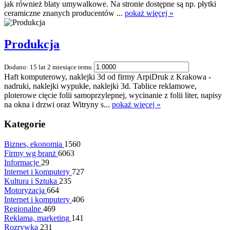
jak również blaty umywalkowe. Na stronie dostępne są np. płytki
ceramiczne znanych producentów ...
pokaż więcej »
Produkcja
Dodano: 15 lat 2 miesiące temu
Haft komputerowy, naklejki 3d od firmy ArpiDruk z Krakowa -
nadruki, naklejki wypukłe, naklejki 3d. Tablice reklamowe,
ploterowe cięcie folii samoprzylepnej, wycinanie z folii liter, napisy
na okna i drzwi oraz Witryny s...
pokaż więcej »
Kategorie
Biznes, ekonomia
1560
Firmy wg branż
6063
Informacje
29
Internet i komputery
727
Kultura i Sztuka
235
Motoryzacja
664
Internet i komputery
406
Regionalne
469
Reklama, marketing
141
Rozrywka
231