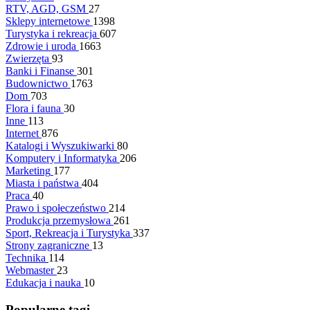
RTV, AGD, GSM
27
Sklepy internetowe
1398
Turystyka i rekreacja
607
Zdrowie i uroda
1663
Zwierzęta
93
Banki i Finanse
301
Budownictwo
1763
Dom
703
Flora i fauna
30
Inne
113
Internet
876
Katalogi i Wyszukiwarki
80
Komputery i Informatyka
206
Marketing
177
Miasta i państwa
404
Praca
40
Prawo i społeczeństwo
214
Produkcja przemysłowa
261
Sport, Rekreacja i Turystyka
337
Strony zagraniczne
13
Technika
114
Webmaster
23
Edukacja i nauka
10
Popularne tagi