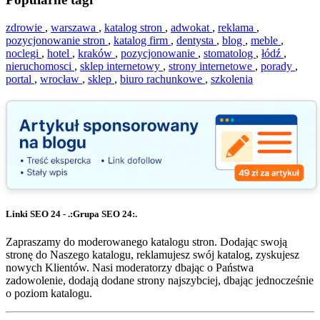
zdrowie
,
warszawa
,
katalog stron
,
adwokat
,
reklama
,
pozycjonowanie stron
,
katalog firm
,
dentysta
,
blog
,
meble
,
noclegi
,
hotel
,
kraków
,
pozycjonowanie
,
stomatolog
,
łódź
,
nieruchomosci
,
sklep internetowy
,
strony internetowe
,
porady
,
portal
,
wrocław
,
sklep
,
biuro rachunkowe
,
szkolenia
Linki SEO 24 - .:Grupa SEO 24:.
Zapraszamy do moderowanego katalogu stron. Dodając swoją
stronę do Naszego katalogu, reklamujesz swój katalog, zyskujesz
nowych Klientów. Nasi moderatorzy dbając o Państwa
zadowolenie, dodają dodane strony najszybciej, dbając jednocześnie
o poziom katalogu.