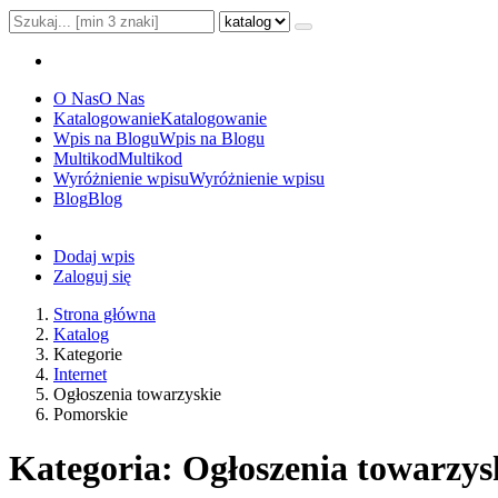
O Nas
O Nas
Katalogowanie
Katalogowanie
Wpis na Blogu
Wpis na Blogu
Multikod
Multikod
Wyróżnienie wpisu
Wyróżnienie wpisu
Blog
Blog
Dodaj wpis
Zaloguj się
Strona główna
Katalog
Kategorie
Internet
Ogłoszenia towarzyskie
Pomorskie
Kategoria: Ogłoszenia towarzys