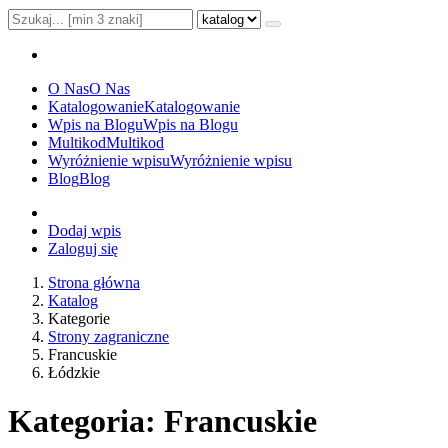
O Nas
O Nas
Katalogowanie
Katalogowanie
Wpis na Blogu
Wpis na Blogu
Multikod
Multikod
Wyróżnienie wpisu
Wyróżnienie wpisu
Blog
Blog
Dodaj wpis
Zaloguj się
Strona główna
Katalog
Kategorie
Strony zagraniczne
Francuskie
Łódzkie
Kategoria: Francuskie