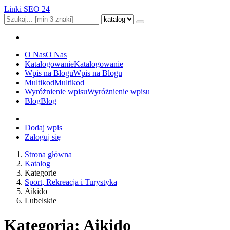
Linki SEO 24
O Nas
O Nas
Katalogowanie
Katalogowanie
Wpis na Blogu
Wpis na Blogu
Multikod
Multikod
Wyróżnienie wpisu
Wyróżnienie wpisu
Blog
Blog
Dodaj wpis
Zaloguj się
Strona główna
Katalog
Kategorie
Sport, Rekreacja i Turystyka
Aikido
Lubelskie
Kategoria: Aikido